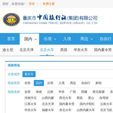
您好，欢迎光临!
登录
免费注册
首页
出境
入境
周边
自由行
国内
迪士尼
北京天津
北京火车
西昌
华东火车
国内夏令营
广西
西藏
西北新疆
东
线路筛选
专列
国内夕阳红
云南火车
西藏火车
避暑游
直通车
出发城市
重庆市
自驾游（国内5天内）
自驾游国内5天以上
西北火车、汽车
线路类型
全部
国内
出境
入境
周边
自由行
邮轮
线路名称
全部
海南
云南
华东
广西
西藏
西北新疆
东
亲子游
武隆仙女山
西昌飞机
大足
九寨动车
国内10
河南河北
山西内蒙
西北火车
西昌
黄山
自驾游
华东+江西火车
渝黔鄂川等地特色线路
国内G5航线产品
北京
江西火车
北京天津
国内夏令营
国内夕阳红
云南火车
华东火车
福建火车
东北火车
山西内蒙火车
北京飞机