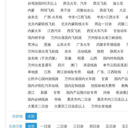
渝东南（含武隆）
死海
内蒙火车
江西汽车
西安飞机
自驾游国内5天以上
西北火车、汽车
西北飞机
迪士尼
内蒙
阿坝飞机
亲子游
武隆仙女山
西昌飞机
大足
境内研学游
万州出港国内飞机线
万州报名出港三峡游轮
神
渝东北
广西-火车线
华东+江西飞机
华东+江西火车
北京内蒙联线飞机
北京内蒙联线火车
周边一日游
武隆二
广东火车
武隆非常规线路
万州出港西安
黄金游轮
万州出
内蒙火车
江西汽车
西安飞机
西安火车汽车
甘孜动车
自驾游（国内2天内）
自驾游国内3-5天
渝东南（不含武隆）
境内研学游
万州出港国内飞机线
万州报名出港三峡游轮
梵净山
恩施
山东火车
广东火车
武隆非常规线路
万州出发直通车
四川
澳门
承诺线路
奉节云阳巫溪直通车
万州出港出境飞机线
赤水
活动线路
陕西
陕西火车
渝东南（不含武隆）
安徽
昭通
山西
国内特色线路
福建、广东、江西联线
周边一、二日游
转团专用国内线路
万州出发直通车
四川
澳门
承诺线路
奉节云阳巫溪直
单地接
江西
两江游保险专用
福建、广东、江西联线
华北
旅居康养
国内夕阳红汽车短线
国内定制线路
招投标
公民中心国内游线路
万州出港国内火车团
甘肃
国内产品
甘青
国内产品预付款专用
河南
夜游重庆
大足一日游
国内夕阳红汽车短线
国内定制线路
招投标相关费用
奥陶
湛江
新疆
甘青
国内产品预付款专用
河南
夜游重
重庆市内三日及以上
赤水一日游
大重庆一日游
大重庆二日
国内会销线路
华南
重庆市内二日游
重庆市内三日及以上
大重庆二日游
大重庆三日游及以上
万州出发地接
目的地
全部
出游天数
全部
一日游
二日游
三日游
四日游
五日游
五