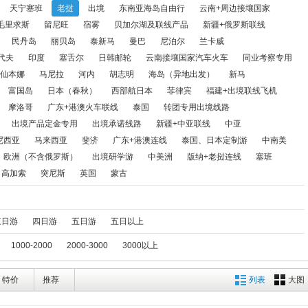
同业考察专用
缅甸
广西+越南火车联线
仙本娜
马尼拉
河
天宁塞班
老挝
出境
东南亚海岛自由行
云南+周边接壤国家
毛里求斯
留尼旺
宿雾
贝加尔湖及联线产品
新疆+俄罗斯联线
富国岛
日本（春秋）
西部航日本
菲律宾
福建+出境联线
民丹岛
丽贝岛
泰新马
曼巴
尼泊尔
兰卡威
代夫
印度
塞舌尔
日韩邮轮
云南接壤国家汽车火车
同业考察专用
转团专用出境线路
公民中心出境游线路
新加坡
出境产品定金
仙本娜
马尼拉
河内
胡志明
海岛（异地出发）
新马
南极
印度尼西亚
马来西亚
斐济
广东+港澳连线
泰
富国岛
日本（春秋）
西部航日本
菲律宾
福建+出境联线飞机
摩洛哥
广东+港澳火车联线
泰国
转团专用出境线路
斯）
出境研学游
中美洲
版纳+老挝连线
塞班
出境单地接
出境产品定金专用
出境承诺线路
新疆+中亚联线
中亚
尼西亚
马来西亚
斐济
广东+港澳连线
泰国、日本定制游
中南美
欧洲（不含俄罗斯）
出境研学游
中美洲
版纳+老挝连线
塞班
高加索
突尼斯
英国
蒙古
三日游
四日游
五日游
五日以上
1000-2000
2000-3000
3000以上
特价
推荐
列表
大图