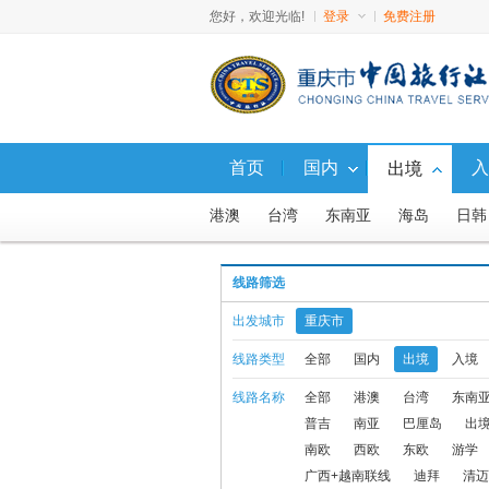
您好，欢迎光临!
登录
免费注册
首页
国内
入
出境
港澳
台湾
东南亚
海岛
日韩
出境夕阳红
柬埔寨
出境自由行
线路筛选
东北+俄罗斯联线
东北+朝鲜联线
出发城市
重庆市
长滩
斯里兰卡
出境自驾
天宁
线路类型
全部
国内
出境
入境
线路名称
全部
港澳
台湾
东南
普吉
南亚
巴厘岛
出
颐路欢歌专列游轮专线
民丹岛
丽
南欧
西欧
东欧
游学
广西+越南联线
迪拜
清迈