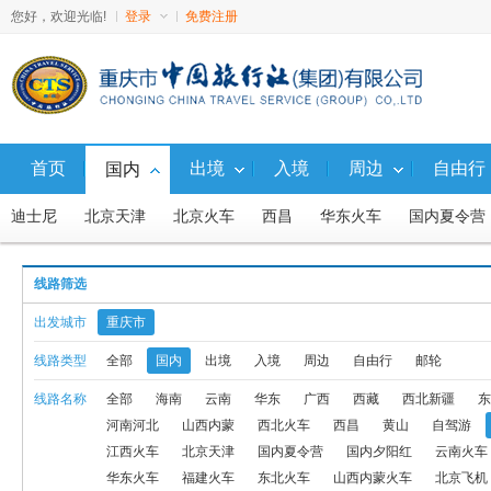
您好，欢迎光临!
登录
免费注册
首页
出境
入境
周边
自由行
国内
迪士尼
北京天津
北京火车
西昌
华东火车
国内夏令营
线路筛选
福建
广东
湖南
河南河北
山西内蒙
西北火车
专列
出发城市
重庆市
东北火车
山西内蒙火车
北京飞机
度假养老
自驾游（国内
线路类型
全部
国内
出境
入境
周边
自由行
邮轮
线路名称
全部
海南
云南
华东
广西
西藏
西北新疆
东
东北飞机
东北火车、汽车
石柱
内蒙
阿坝飞机
亲子游
河南河北
山西内蒙
西北火车
西昌
黄山
自驾游
渝东北
广西-火车线
华东+江西飞机
华东+江西火车
渝黔
江西火车
北京天津
国内夏令营
国内夕阳红
云南火车
华东火车
福建火车
东北火车
山西内蒙火车
北京飞机