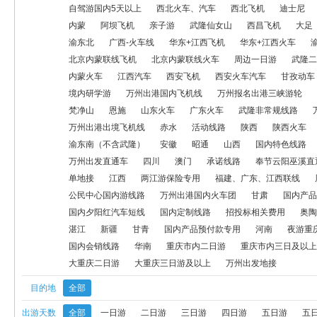
北京内蒙联线火车
周边一日游
武隆二日游
渝东南（含武隆
自驾游国内5天以上
西北火车、汽车
西北飞机
迪士尼
内蒙
阿坝飞机
亲子游
武隆仙女山
西昌飞机
大足
甘南飞机
航空模拟产品
研学旅游
境内研学游
万州出港国
渝东北
广西-火车线
华东+江西飞机
华东+江西火车
北京内蒙联线飞机
北京内蒙联线火车
周边一日游
武隆二
康养线路
梵净山
恩施
山东火车
广东火车
武隆非常规
内蒙火车
江西汽车
西安飞机
西安火车汽车
甘孜动车
活动线路
陕西
陕西火车
自驾游（国内2天内）
自驾游国内
境内研学游
万州出港国内飞机线
万州报名出港三峡游轮
梵净山
恩施
山东火车
广东火车
武隆非常规线路
四川（除九寨沟汽车）
户外大巴
万州出发直通车
四川
澳
万州出港出境飞机线
赤水
活动线路
陕西
陕西火车
渝东南（不含武隆）
安徽
昭通
山西
国内特色线路
单地接
江西
两江游保险专用
福建、广东、江西联线
周边
万州出发直通车
四川
澳门
承诺线路
奉节云阳巫溪直
单地接
江西
两江游保险专用
福建、广东、江西联线
万州出港国内火车团
甘肃
国内产品定金专用
华北
旅居康
公民中心国内游线路
万州出港国内火车团
甘肃
国内产品
奥陶纪一日游
奥陶纪二日及以上游
海陵岛
湛江
新疆
国内夕阳红汽车短线
国内定制线路
招投标相关费用
奥陶
湛江
新疆
甘青
国内产品预付款专用
河南
夜游重
河北
西安
国内会销线路
华南
重庆市内二日游
重庆市
国内会销线路
华南
重庆市内二日游
重庆市内三日及以上
大重庆二日游
大重庆三日游及以上
万州出发地接
大重庆三日游及以上
万州出发地接
目的地
全部
出游天数
全部
一日游
二日游
三日游
四日游
五日游
五